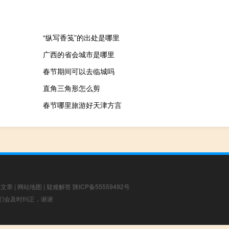
“纵写香笺”的出处是哪里
广西的省会城市是哪里
春节期间可以去临城吗
直角三角形怎么剪
春节哪里旅游好天津方言
荐文章
|
网站地图
|
疑难解答
陕ICP备55559492号
，我们会及时纠正，谢谢