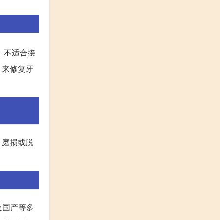
，不适合接
，来修复牙
、磨损或脱
及国产等多