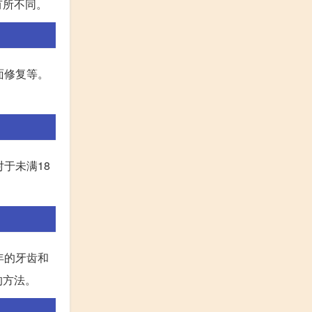
有所不同。
面修复等。
于未满18
年的牙齿和
的方法。