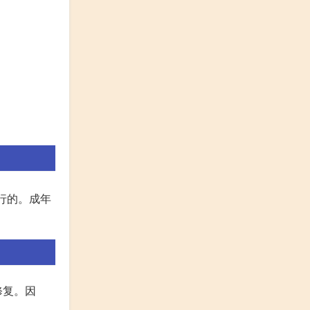
行的。成年
修复。因